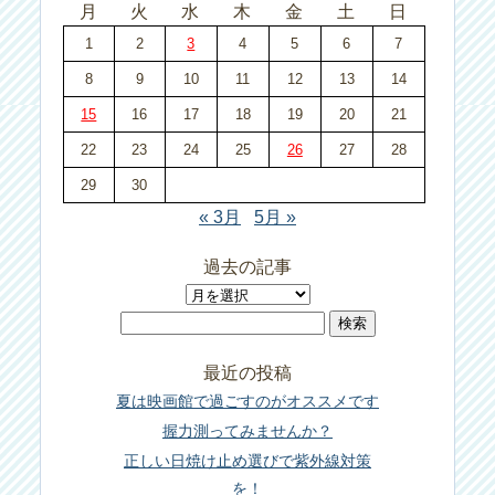
月
火
水
木
金
土
日
1
2
3
4
5
6
7
8
9
10
11
12
13
14
15
16
17
18
19
20
21
22
23
24
25
26
27
28
29
30
« 3月
5月 »
過去の記事
過
検
去
索:
の
最近の投稿
記
夏は映画館で過ごすのがオススメです
事
握力測ってみませんか？
正しい日焼け止め選びで紫外線対策
を！