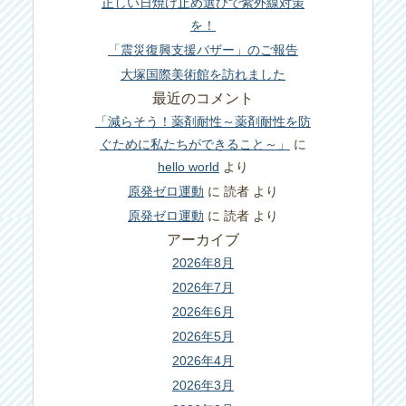
正しい日焼け止め選びで紫外線対策
を！
「震災復興支援バザー」のご報告
大塚国際美術館を訪れました
最近のコメント
「減らそう！薬剤耐性～薬剤耐性を防
ぐために私たちができること～」
に
hello world
より
原発ゼロ運動
に
読者
より
原発ゼロ運動
に
読者
より
アーカイブ
2026年8月
2026年7月
2026年6月
2026年5月
2026年4月
2026年3月