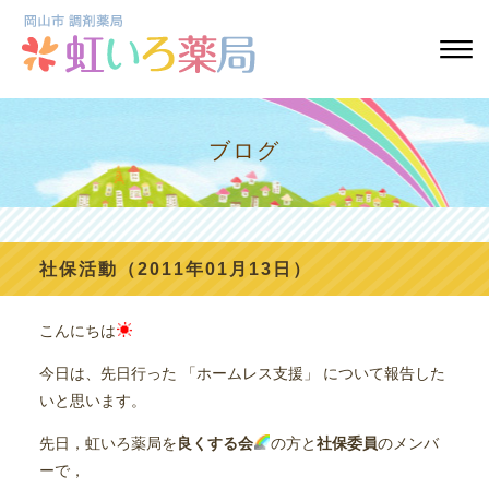
ブログ
社保活動（2011年01月13日）
こんにちは
今日は、先日行った 「ホームレス支援」 について報告した
いと思います。
先日，虹いろ薬局を
良くする会
の方と
社保委員
のメンバ
ーで，