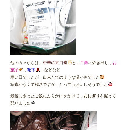
他の方々からは，
中華の五目煮
と，
ご飯
の炊き出し，
お
菓子
，
靴下
，などなど
寒い日でしたが，出来たてのような温かさでした
写真がなくて残念ですが，とってもおいしそうでした
最後に余ったご飯にふりかけをかけて，
おにぎり
を握って
配りました