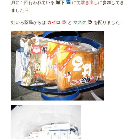
月に１回行われている
城下
にて
炊き出し
に参加してき
ました
虹いろ薬局からは
カイロ
と
マスク
を配りました