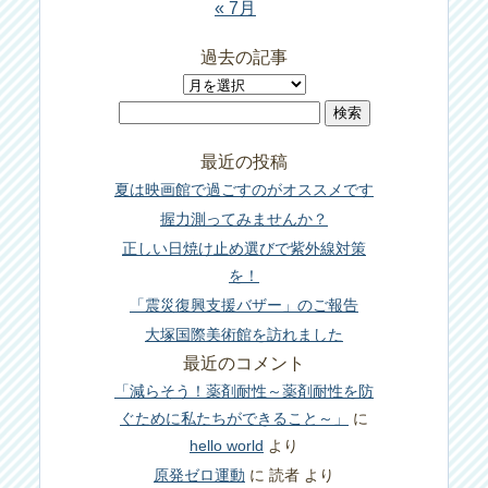
« 7月
過去の記事
過
検
去
索:
の
最近の投稿
記
夏は映画館で過ごすのがオススメです
事
握力測ってみませんか？
正しい日焼け止め選びで紫外線対策
を！
「震災復興支援バザー」のご報告
大塚国際美術館を訪れました
最近のコメント
「減らそう！薬剤耐性～薬剤耐性を防
ぐために私たちができること～」
に
hello world
より
原発ゼロ運動
に
読者
より