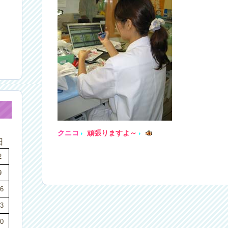
クニコ
頑張りますよ～
日
2
9
6
3
0