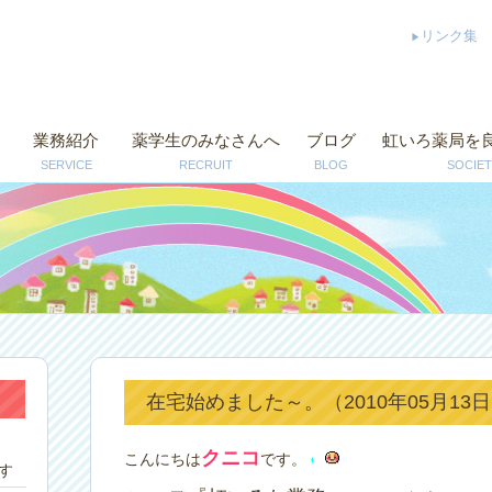
リンク集
業務紹介
薬学生のみなさんへ
ブログ
虹いろ薬局を
SERVICE
RECRUIT
BLOG
SOCIET
在宅始めました～。（2010年05月13
クニコ
こんにちは
です。
す