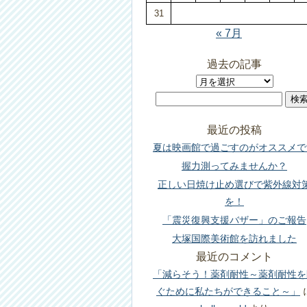
31
« 7月
過去の記事
過
検
去
索:
の
最近の投稿
記
夏は映画館で過ごすのがオススメで
事
握力測ってみませんか？
正しい日焼け止め選びで紫外線対
を！
「震災復興支援バザー」のご報告
大塚国際美術館を訪れました
最近のコメント
「減らそう！薬剤耐性～薬剤耐性を
ぐために私たちができること～」