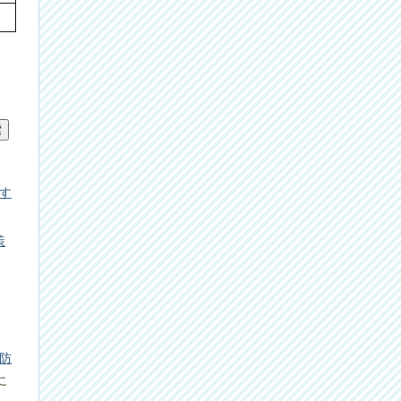
す
策
防
に