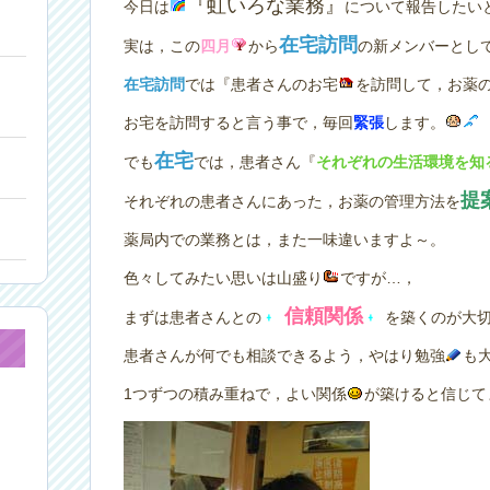
『虹いろな業務』
今日は
について報告したい
在宅訪問
実は，この
四月
から
の新メンバーとし
在宅訪問
では『患者さんのお宅
を訪問して，お薬
お宅を訪問すると言う事で，毎回
緊張
します。
在宅
でも
では，患者さん『
それぞれの生活環境を知
提
それぞれの患者さんにあった，お薬の管理方法を
薬局内での業務とは，また一味違いますよ～。
色々してみたい思いは山盛り
ですが…，
信頼関係
まずは患者さんとの
を築くのが大
患者さんが何でも相談できるよう，やはり勉強
も
1つずつの積み重ねで，よい関係
が築けると信じて