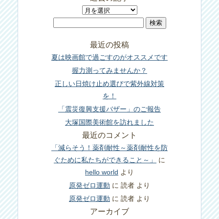
過
検
去
索:
の
最近の投稿
記
夏は映画館で過ごすのがオススメです
事
握力測ってみませんか？
正しい日焼け止め選びで紫外線対策
を！
「震災復興支援バザー」のご報告
大塚国際美術館を訪れました
最近のコメント
「減らそう！薬剤耐性～薬剤耐性を防
ぐために私たちができること～」
に
hello world
より
原発ゼロ運動
に
読者
より
原発ゼロ運動
に
読者
より
アーカイブ