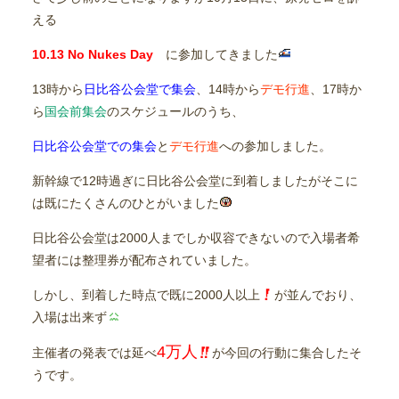
える
10.13 No Nukes Day
に参加してきました
13時から
日比谷公会堂で集会
、14時から
デモ行進
、17時か
ら
国会前集会
のスケジュールのうち、
日比谷公会堂での集会
と
デモ行進
への参加しました。
新幹線で12時過ぎに日比谷公会堂に到着しましたがそこに
は既にたくさんのひとがいました
日比谷公会堂は2000人までしか収容できないので入場者希
望者には整理券が配布されていました。
しかし、到着した時点で既に2000人以上
が並んでおり、
入場は出来ず
4万人
主催者の発表では延べ
が今回の行動に集合したそ
うです。