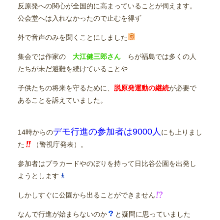
反原発への関心が全国的に高まっていることが伺えます。
公会堂へは入れなかったので止むを得ず
外で音声のみを聞くことにしました
集会では作家の
大江健三郎さん
らが福島では多くの人
たちが未だ避難を続けていることや
子供たちの将来を守るために、
脱原発運動の継続
が必要で
あることを訴えていました。
デモ行進の参加者は9000人
14時からの
にも上りまし
た
（警視庁発表）。
参加者はプラカードやのぼりを持って日比谷公園を出発し
ようとします
しかしすぐに公園から出ることができません
なんで行進が始まらないのか
と疑問に思っていました