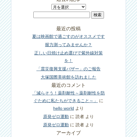
過
検
去
索:
の
最近の投稿
記
夏は映画館で過ごすのがオススメです
事
握力測ってみませんか？
正しい日焼け止め選びで紫外線対策
を！
「震災復興支援バザー」のご報告
大塚国際美術館を訪れました
最近のコメント
「減らそう！薬剤耐性～薬剤耐性を防
ぐために私たちができること～」
に
hello world
より
原発ゼロ運動
に
読者
より
原発ゼロ運動
に
読者
より
アーカイブ