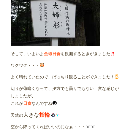
そして、いよいよ
金環日食
を観測するときがきました
ワクワク・・・
よく晴れていたので、ばっちり観ることができました！
辺りが薄暗くなって、夕方でも曇りでもない、変な感じが
しましたが、
これが
日食
なんですね
大きな
指輪
天然の
空から降ってくればいいのになぁ・・・