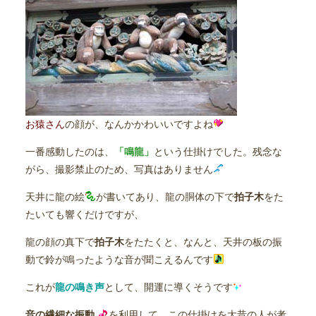
お猿さん
の顔が、なんかかわいいですよね
一番感動したのは、
「鳴龍」
という仕掛けでした。残念な
がら、撮影禁止のため、写真はありません
天井に龍の絵
が書いてあり、龍の胴体の下で
拍子木
をた
たいても響くだけですが、
龍の顔の真下で
拍子木
をたたくと、なんと、天井の板の振
動で鈴が鳴ったような音が聞こえるんです
これが
龍の鳴き声
として、開運に導くそうです
音の繊細な振動
を利用して、この仕掛けを大昔の人が考