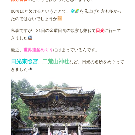
80％ほど欠けるということで、
空
を見上げた方も多かっ
たのではないでしょうか
私事ですが、21日の金環日食の観察も兼ねて
日光
に行って
きました
最近、
世界遺産めぐり
にはまっているんです。
日光東照宮
二荒山神社
、
など、日光の名所をめぐって
きました