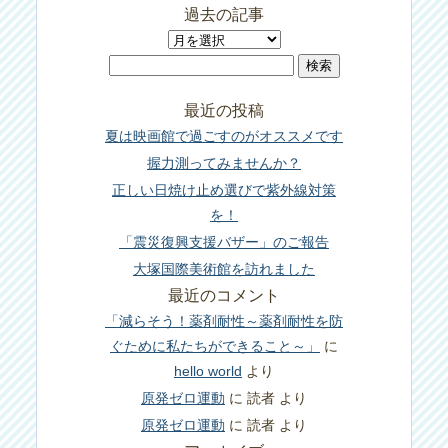
過去の記事
過
検
去
索:
の
最近の投稿
記
夏は映画館で過ごすのがオススメです
事
握力測ってみませんか？
正しい日焼け止め選びで紫外線対策
を！
「震災復興支援バザー」のご報告
大塚国際美術館を訪れました
最近のコメント
「減らそう！薬剤耐性～薬剤耐性を防
ぐために私たちができること～」
に
hello world
より
原発ゼロ運動
に
読者
より
原発ゼロ運動
に
読者
より