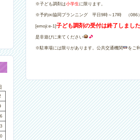
※子ども調剤は
小学生
に限ります。
※予約㈱協同プランニング 平日9時～17時 （086）27
子ども調剤の受付は終了しまし
[emoji:e-1]
是非遊びに来てください
※駐車場には限りがあります。公共交通機関
をご
日
2
9
6
3
0