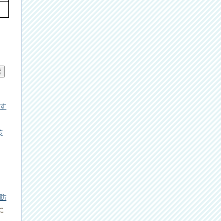
す
策
防
に