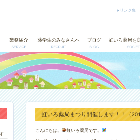
リンク集
業務紹介
薬学生のみなさんへ
ブログ
虹いろ薬局を
SERVICE
RECRUIT
BLOG
SOCIET
虹いろ薬局まつり開催します！！（2014
こんにちは。
虹いろ薬局です。
す