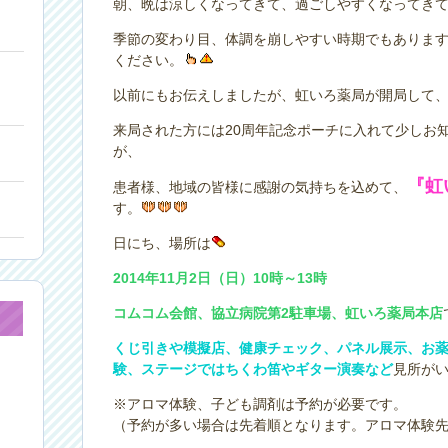
朝、晩は涼しくなってきて、過ごしやすくなってき
季節の変わり目、体調を崩しやすい時期でもありま
ください。
以前にもお伝えしましたが、虹いろ薬局が開局して
来局された方には20周年記念ポーチに入れて少しお
が、
『虹
患者様、地域の皆様に感謝の気持ちを込めて、
す。
日にち、場所は
2014年11月2日（日）10時～13時
コムコム会館、協立病院第2駐車場、虹いろ薬局本店
くじ引きや模擬店、健康チェック、パネル展示、お
験、ステージではちくわ笛やギター演奏など
見所が
※アロマ体験、子ども調剤は予約が必要です。
（予約が多い場合は先着順となります。アロマ体験先着