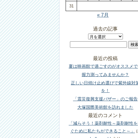
31
« 7月
過去の記事
過
検
去
索:
の
最近の投稿
記
夏は映画館で過ごすのがオススメで
事
握力測ってみませんか？
正しい日焼け止め選びで紫外線対
を！
「震災復興支援バザー」のご報告
大塚国際美術館を訪れました
最近のコメント
「減らそう！薬剤耐性～薬剤耐性を
ぐために私たちができること～」