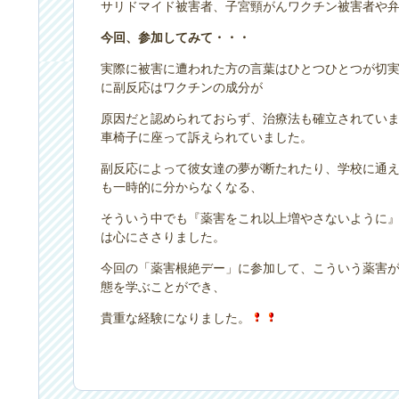
サリドマイド被害者、子宮頸がんワクチン被害者や
今回、参加してみて・・・
実際に被害に遭われた方の言葉はひとつひとつが切
に副反応はワクチンの成分が
原因だと認められておらず、治療法も確立されていま
車椅子に座って訴えられていました。
副反応によって彼女達の夢が断たれたり、学校に通
も一時的に分からなくなる、
そういう中でも『薬害をこれ以上増やさないように
は心にささりました。
今回の「薬害根絶デー」に参加して、こういう薬害
態を学ぶことができ、
貴重な経験になりました。