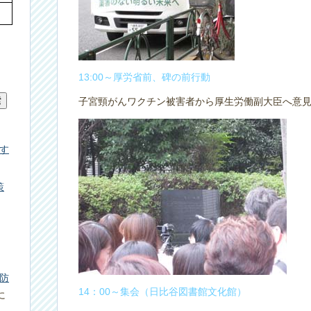
13:00～厚労省前、碑の前行動
子宮頸がんワクチン被害者から厚生労働副大臣へ意
す
策
防
14：00～集会（日比谷図書館文化館）
に