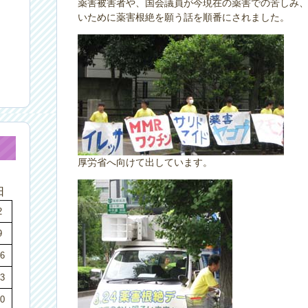
薬害被害者や、国会議員が今現在の薬害での苦しみ
いために薬害根絶を願う話を順番にされました。
厚労省へ向けて出しています。
日
2
9
6
3
0