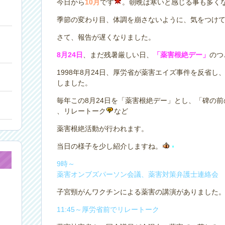
今日から
10月
です
。朝晩は寒いと感じる事も多く
季節の変わり目、体調を崩さないように、気をつけ
さて、報告が遅くなりました。
8月24日
、まだ残暑厳しい日、
「薬害根絶デー」
のつ
1998年8月24日、厚労省が薬害エイズ事件を反省し
しました。
毎年この8月24日を「薬害根絶デー」とし、「碑の
、リレートーク
など
薬害根絶活動が行われます。
当日の様子を少し紹介しますね。
9時～
薬害オンブズパーソン会議、薬害対策弁護士連絡会
子宮頸がんワクチンによる薬害の講演がありました
11:45～厚労省前でリレートーク