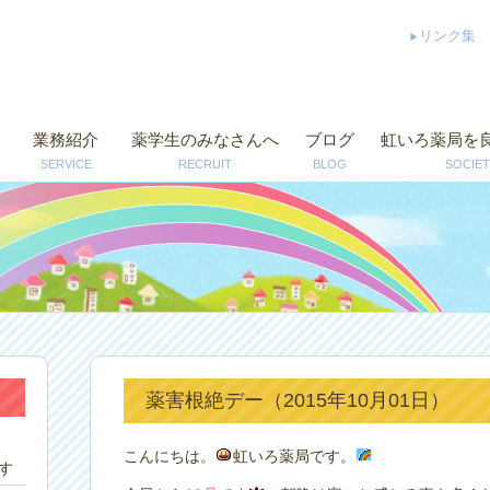
リンク集
業務紹介
薬学生のみなさんへ
ブログ
虹いろ薬局を
SERVICE
RECRUIT
BLOG
SOCIET
薬害根絶デー（2015年10月01日）
こんにちは。
虹いろ薬局です。
す