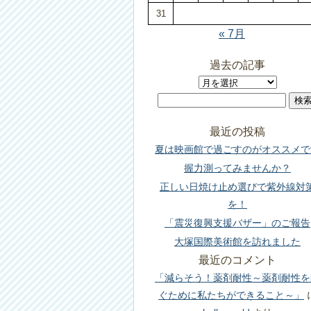
31
« 7月
過去の記事
過
検
去
索:
の
最近の投稿
記
夏は映画館で過ごすのがオススメで
事
握力測ってみませんか？
正しい日焼け止め選びで紫外線対
を！
「震災復興支援バザー」のご報告
大塚国際美術館を訪れました
最近のコメント
「減らそう！薬剤耐性～薬剤耐性を
ぐために私たちができること～」