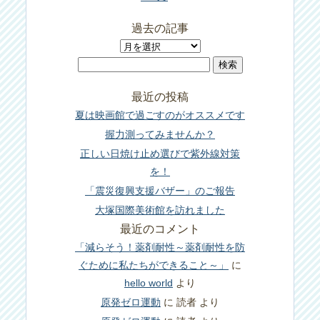
過去の記事
過
検
去
索:
の
最近の投稿
記
夏は映画館で過ごすのがオススメです
事
握力測ってみませんか？
正しい日焼け止め選びで紫外線対策
を！
「震災復興支援バザー」のご報告
大塚国際美術館を訪れました
最近のコメント
「減らそう！薬剤耐性～薬剤耐性を防
ぐために私たちができること～」
に
hello world
より
原発ゼロ運動
に
読者
より