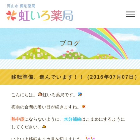
ブログ
移転準備、進んでいます！！（2016年07月07日）
こんにちは。
虹いろ薬局です。
梅雨の合間の暑い日が続きますね。
熱中症
にならないように、
水分補給
はこまめにするように
してください。
いよいよ移転も１カ月を切りました。