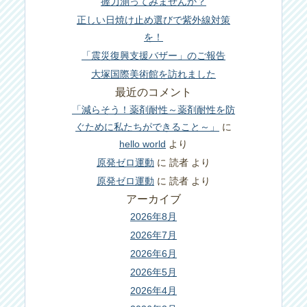
握力測ってみませんか？
正しい日焼け止め選びで紫外線対策
を！
「震災復興支援バザー」のご報告
大塚国際美術館を訪れました
最近のコメント
「減らそう！薬剤耐性～薬剤耐性を防
ぐために私たちができること～」
に
hello world
より
原発ゼロ運動
に
読者
より
原発ゼロ運動
に
読者
より
アーカイブ
2026年8月
2026年7月
2026年6月
2026年5月
2026年4月