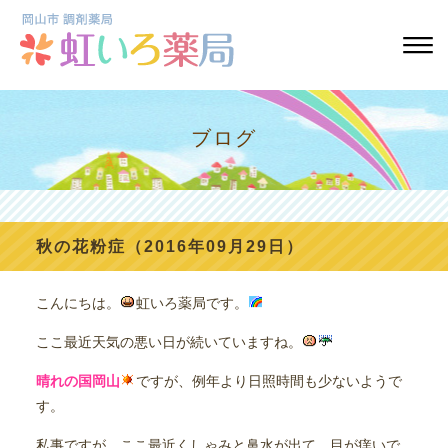
ブログ
秋の花粉症（2016年09月29日）
こんにちは。
虹いろ薬局です。
ここ最近天気の悪い日が続いていますね。
晴れの国岡山
ですが、例年より日照時間も少ないようで
す。
私事ですが、ここ最近くしゃみと鼻水が出て、目が痒いで