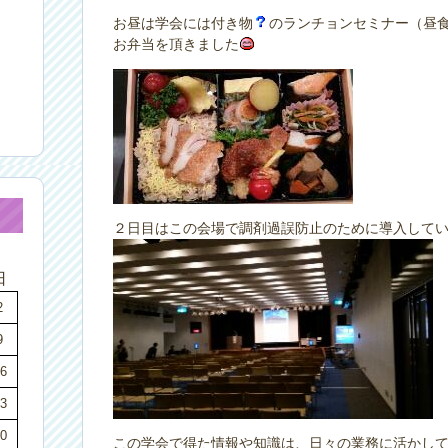
お昼は学会には付き物
のランチョンセミナー（昼
お弁当を頂きました
２日目はこの会場で調剤過誤防止のために導入して
日
2
9
6
3
0
この学会で得た情報や知識は、日々の業務に活かし