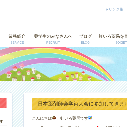
リンク集
業務紹介
薬学生のみなさんへ
ブログ
虹いろ薬局を
SERVICE
RECRUIT
BLOG
SOCIET
日本薬剤師会学術大会に参加してきました
こんにちは
虹いろ薬局です
す