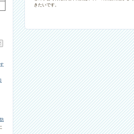
きたいです。
す
策
防
に