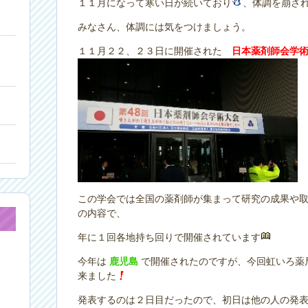
１１月になって寒い日が続いており
、体調を崩さ
みなさん、体調には気をつけましょう。
１１月２２、２３日に開催された
日本薬剤師会学
この学会では全国の薬剤師が集まって研究の成果や
の内容で、
年に１回各地持ち回りで開催されています
今年は
鹿児島
で開催されたのですが、今回虹いろ薬
来ました
発表するのは２日目だったので、初日は他の人の発