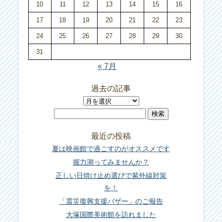
10
11
12
13
14
15
16
17
18
19
20
21
22
23
24
25
26
27
28
29
30
31
« 7月
過去の記事
過
検
去
索:
の
最近の投稿
記
夏は映画館で過ごすのがオススメです
事
握力測ってみませんか？
正しい日焼け止め選びで紫外線対策
を！
「震災復興支援バザー」のご報告
大塚国際美術館を訪れました