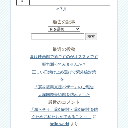
31
« 7月
過去の記事
過
検
去
索:
の
最近の投稿
記
夏は映画館で過ごすのがオススメです
事
握力測ってみませんか？
正しい日焼け止め選びで紫外線対策
を！
「震災復興支援バザー」のご報告
大塚国際美術館を訪れました
最近のコメント
「減らそう！薬剤耐性～薬剤耐性を防
ぐために私たちができること～」
に
hello world
より