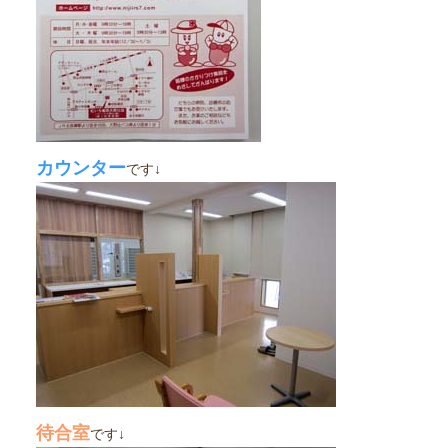
カウンター
です↓
待合室
です↓