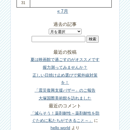
31
« 7月
過去の記事
過
検
去
索:
の
最近の投稿
記
夏は映画館で過ごすのがオススメです
事
握力測ってみませんか？
正しい日焼け止め選びで紫外線対策
を！
「震災復興支援バザー」のご報告
大塚国際美術館を訪れました
最近のコメント
「減らそう！薬剤耐性～薬剤耐性を防
ぐために私たちができること～」
に
hello world
より