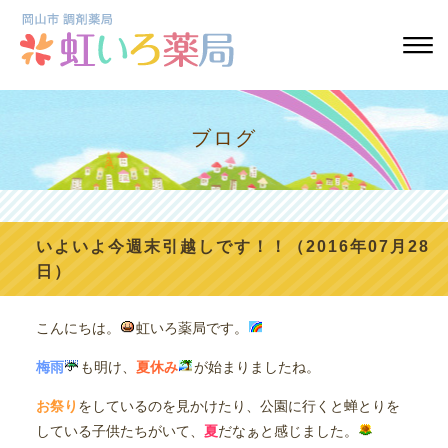
ブログ
いよいよ今週末引越しです！！（2016年07月28
日）
こんにちは。
虹いろ薬局です。
梅雨
も明け、
夏休み
が始まりましたね。
お祭り
をしているのを見かけたり、公園に行くと蝉とりを
している子供たちがいて、
夏
だなぁと感じました。