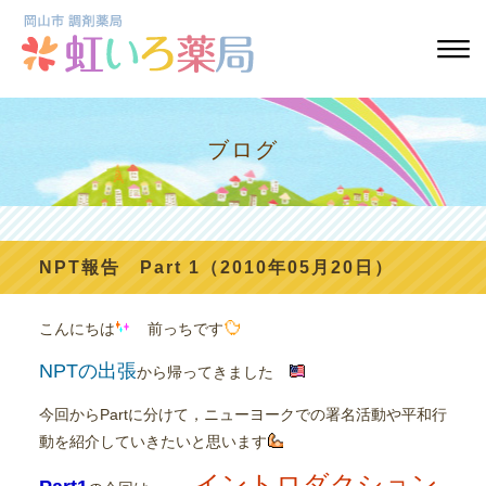
ブログ
NPT報告 Part 1（2010年05月20日）
こんにちは
前っちです
NPTの出張
から帰ってきました
今回からPartに分けて，ニューヨークでの署名活動や平和行
動を紹介していきたいと思います
イントロダクション