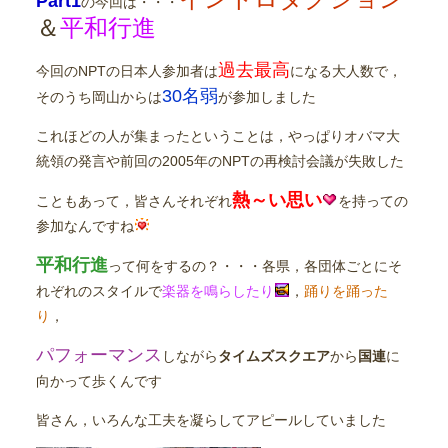
Part1
の今回は・・・
＆
平和行進
過去最高
今回のNPTの日本人参加者は
になる大人数で，
30名弱
そのうち岡山からは
が参加しました
これほどの人が集まったということは，やっぱりオバマ大
統領の発言や前回の2005年のNPTの再検討会議が失敗した
熱～い思い
こともあって，皆さんそれぞれ
を持っての
参加なんですね
平和行進
って何をするの？・・・各県，各団体ごとにそ
れぞれのスタイルで
楽器を鳴らしたり
，
踊りを踊った
り
，
パフォーマンス
しながら
タイムズスクエア
から
国連
に
向かって歩くんです
皆さん，いろんな工夫を凝らしてアピールしていました