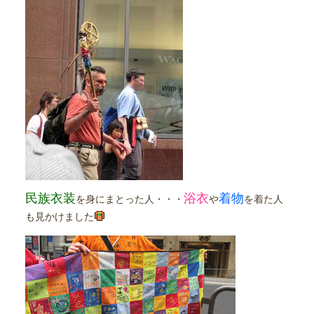
民族衣装
浴衣
着物
を身にまとった人・・・
や
を着た人
も見かけました