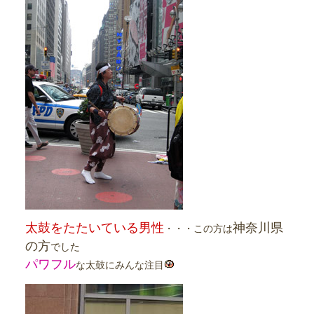
太鼓をたたいている男性
神奈川県
・・・この方は
の方
でした
パワフル
な太鼓にみんな注目