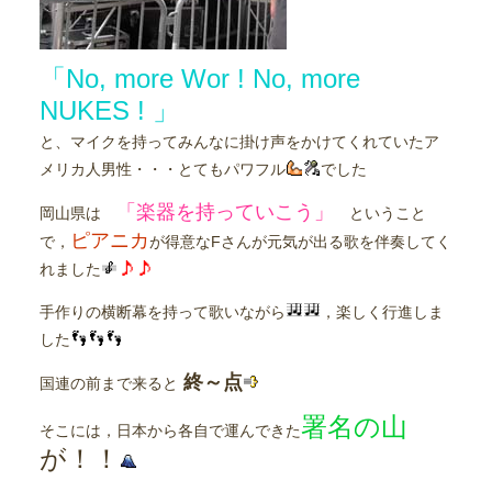
「No, more Wor ! No, more
NUKES ! 」
と、マイクを持ってみんなに掛け声をかけてくれていたア
メリカ人男性・・・とてもパワフル
でした
「楽器を持っていこう」
岡山県は
ということ
ピアニカ
で，
が得意なFさんが元気が出る歌を伴奏してく
れました
手作りの横断幕を持って歌いながら
，楽しく行進しま
した
終～点
国連の前まで来ると
署名の山
そこには，日本から各自で運んできた
が！！