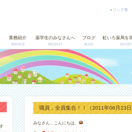
リンク集
業務紹介
薬学生のみなさんへ
ブログ
虹いろ薬局を
SERVICE
RECRUIT
BLOG
SOCIET
職員，全員集合！！（2011年06月23
みなさん，こんにちは。
す