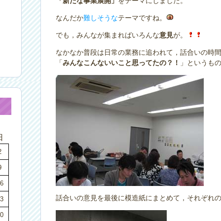
「新たな事業展開」
をテーマにしました。
なんだか
難しそうな
テーマですね。
でも，みんなが集まればいろんな
意見
が。
なかなか普段は日常の業務に追われて，話合いの時
「
みんなこんないいこと思ってたの？！
」というも
日
2
9
6
話合いの意見を最後に模造紙にまとめて，それぞれ
3
0