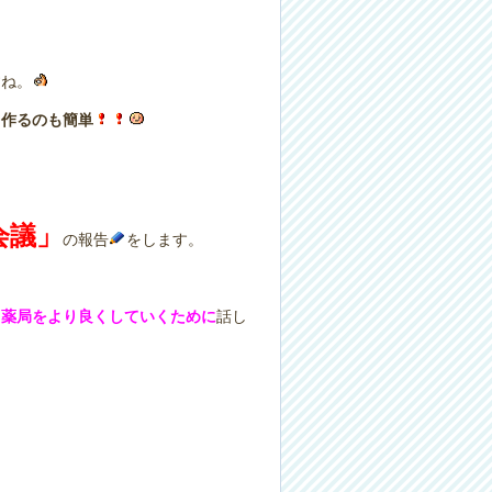
すね。
，
作るのも簡単
会議」
の報告
をします。
ろ薬局をより良くしていくために
話し