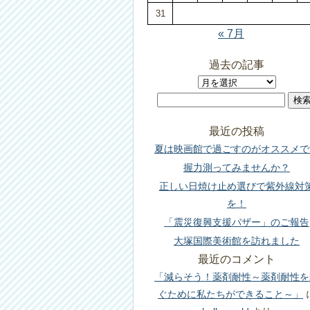
31
« 7月
過去の記事
過
検
去
索:
の
最近の投稿
記
夏は映画館で過ごすのがオススメで
事
握力測ってみませんか？
正しい日焼け止め選びで紫外線対
を！
「震災復興支援バザー」のご報告
大塚国際美術館を訪れました
最近のコメント
「減らそう！薬剤耐性～薬剤耐性を
ぐために私たちができること～」