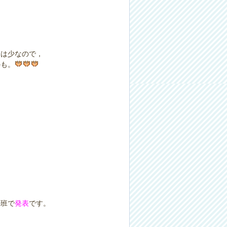
間は少なので，
のも。
の班で
発表
です。