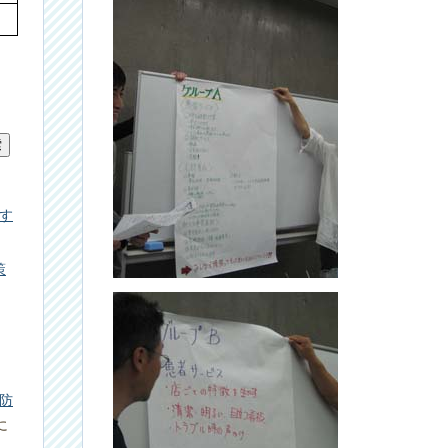
す
策
防
に