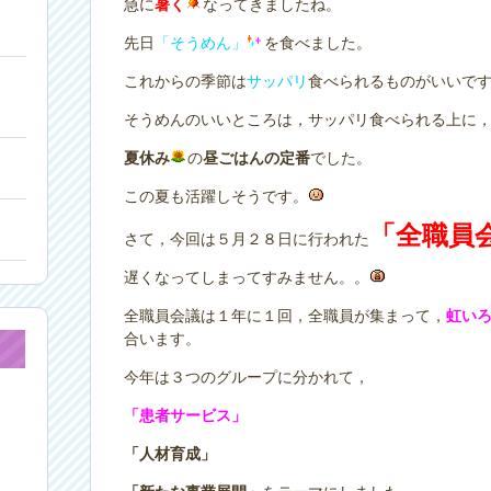
急に
暑く
なってきましたね。
先日
「そうめん」
を食べました。
これからの季節は
サッパリ
食べられるものがいいで
そうめんのいいところは，サッパリ食べられる上に
夏休み
の
昼ごはんの定番
でした。
この夏も活躍しそうです。
「全職員
さて，今回は５月２８日に行われた
遅くなってしまってすみません。。
全職員会議は１年に１回，全職員が集まって，
虹い
合います。
今年は３つのグループに分かれて，
「患者サービス」
「人材育成」