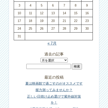
3
4
5
6
7
8
9
10
11
12
13
14
15
16
17
18
19
20
21
22
23
24
25
26
27
28
29
30
31
« 7月
過去の記事
過
検
去
索:
の
最近の投稿
記
夏は映画館で過ごすのがオススメです
事
握力測ってみませんか？
正しい日焼け止め選びで紫外線対策
を！