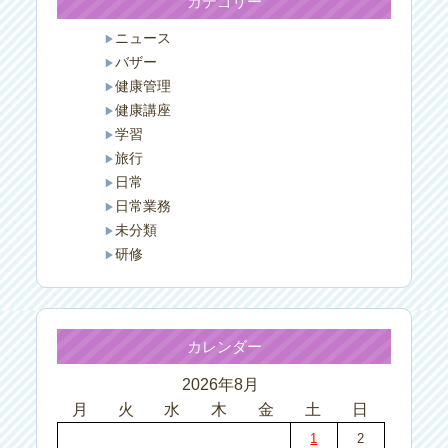
カテゴリー
ニュース
バザー
健康管理
健康講座
学習
旅行
日常
日常業務
未分類
研修
カレンダー
2026年8月
月
火
水
木
金
土
日
1
2