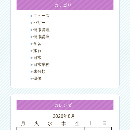
カテゴリー
ニュース
バザー
健康管理
健康講座
学習
旅行
日常
日常業務
未分類
研修
カレンダー
2026年8月
月
火
水
木
金
土
日