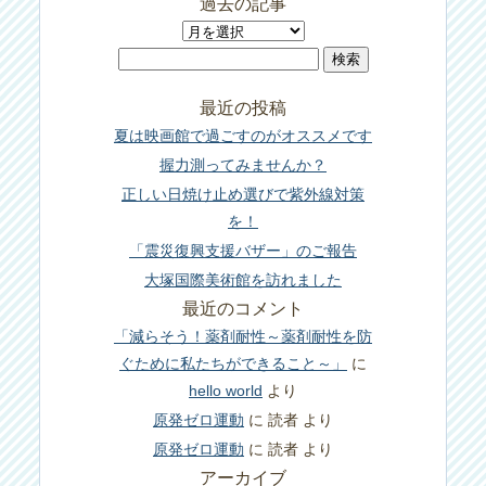
過去の記事
過
検
去
索:
の
最近の投稿
記
夏は映画館で過ごすのがオススメです
事
握力測ってみませんか？
正しい日焼け止め選びで紫外線対策
を！
「震災復興支援バザー」のご報告
大塚国際美術館を訪れました
最近のコメント
「減らそう！薬剤耐性～薬剤耐性を防
ぐために私たちができること～」
に
hello world
より
原発ゼロ運動
に
読者
より
原発ゼロ運動
に
読者
より
アーカイブ