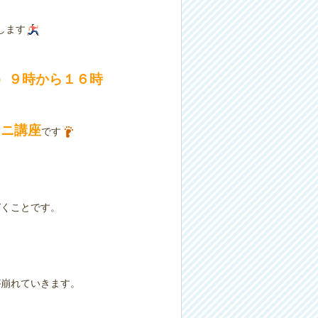
します
）９時から１６時
ミニ講座
です
づくことです。
が崩れていきます。