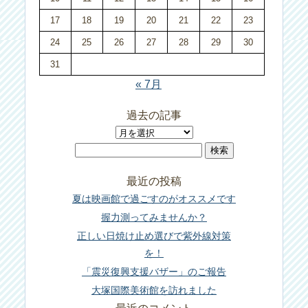
17
18
19
20
21
22
23
24
25
26
27
28
29
30
31
« 7月
過去の記事
過
検
去
索:
の
最近の投稿
記
夏は映画館で過ごすのがオススメです
事
握力測ってみませんか？
正しい日焼け止め選びで紫外線対策
を！
「震災復興支援バザー」のご報告
大塚国際美術館を訪れました