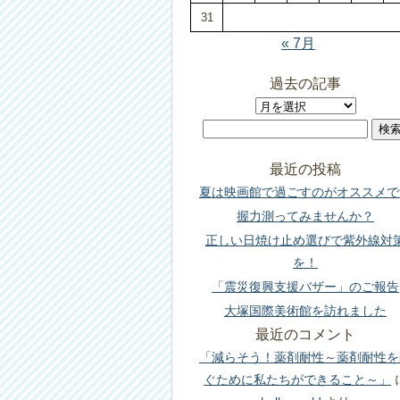
31
« 7月
過去の記事
過
検
去
索:
の
最近の投稿
記
夏は映画館で過ごすのがオススメで
事
握力測ってみませんか？
正しい日焼け止め選びで紫外線対
を！
「震災復興支援バザー」のご報告
大塚国際美術館を訪れました
最近のコメント
「減らそう！薬剤耐性～薬剤耐性を
ぐために私たちができること～」