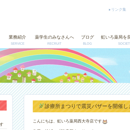
リンク集
業務紹介
薬学生のみなさんへ
ブログ
虹いろ薬局を
SERVICE
RECRUIT
BLOG
SOCIET
診療所まつりで震災バザーを開催しまし
こんにちは、虹いろ薬局西大寺店です
す