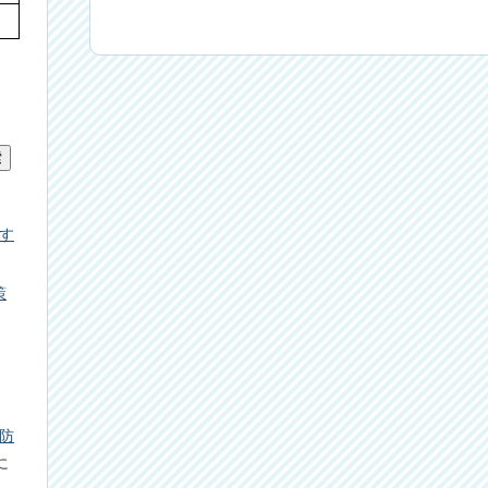
す
策
防
に