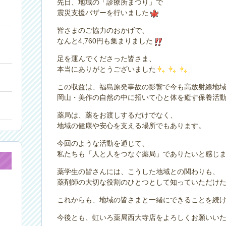
先日、地域の「診療所まつり」で
震災支援バザーを行いました
皆さまのご協力のおかげで、
なんと4,760円も集まりました
足を運んでくださった皆さま、
本当にありがとうございました
この収益は、福島原発事故の影響で今も高放射線地
岡山・美作の自然の中に招いて心と体を癒す保養活
薬局は、薬をお渡しするだけでなく、
地域の健康や安心を支える場所でもあります。
今回のような活動を通じて、
私たちも「人と人をつなぐ薬局」でありたいと感じ
薬学生の皆さんには、こうした地域との関わりも、
薬剤師の大切な役割のひとつとして知っていただけ
これからも、地域の皆さまと一緒にできることを続
今後とも、虹いろ薬局西大寺店をよろしくお願いい