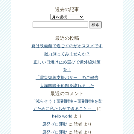
過去の記事
過
検
去
索:
の
最近の投稿
記
夏は映画館で過ごすのがオススメです
事
握力測ってみませんか？
正しい日焼け止め選びで紫外線対策
を！
「震災復興支援バザー」のご報告
大塚国際美術館を訪れました
最近のコメント
「減らそう！薬剤耐性～薬剤耐性を防
ぐために私たちができること～」
に
hello world
より
原発ゼロ運動
に
読者
より
原発ゼロ運動
に
読者
より