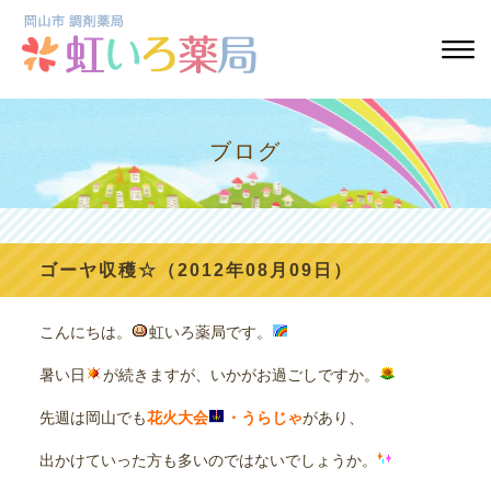
ブログ
ゴーヤ収穫☆（2012年08月09日）
こんにちは。
虹いろ薬局です。
暑い日
が続きますが、いかがお過ごしですか。
先週は岡山でも
花火大会
・うらじゃ
があり、
出かけていった方も多いのではないでしょうか。