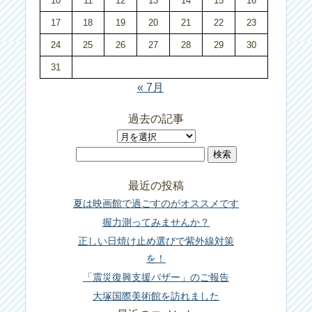
10
11
12
13
14
15
16
17
18
19
20
21
22
23
24
25
26
27
28
29
30
31
« 7月
過去の記事
過
検
去
索:
の
最近の投稿
記
夏は映画館で過ごすのがオススメです
事
握力測ってみませんか？
正しい日焼け止め選びで紫外線対策
を！
「震災復興支援バザー」のご報告
大塚国際美術館を訪れました