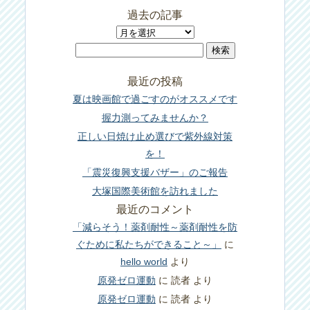
過去の記事
過
検
去
索:
の
最近の投稿
記
夏は映画館で過ごすのがオススメです
事
握力測ってみませんか？
正しい日焼け止め選びで紫外線対策
を！
「震災復興支援バザー」のご報告
大塚国際美術館を訪れました
最近のコメント
「減らそう！薬剤耐性～薬剤耐性を防
ぐために私たちができること～」
に
hello world
より
原発ゼロ運動
に
読者
より
原発ゼロ運動
に
読者
より